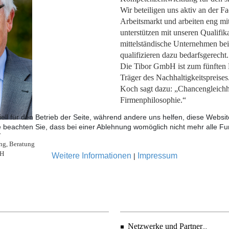
Wir beteiligen uns aktiv an der 
Arbeitsmarkt und arbeiten eng mi
unterstützen mit unseren Qualifik
mittelständische Unternehmen bei
qualifizieren dazu bedarfsgerecht.
Die Tibor GmbH ist zum fünften M
Träger des Nachhaltigkeitspreise
Koch sagt dazu: „Chancengleichhe
Firmenphilosophie.“
ell für den Betrieb der Seite, während andere uns helfen, diese Websi
 beachten Sie, dass bei einer Ablehnung womöglich nicht mehr alle Fun
r
ng, Beratung
bH
Weitere Informationen
Impressum
|
Netzwerke und Partner
...