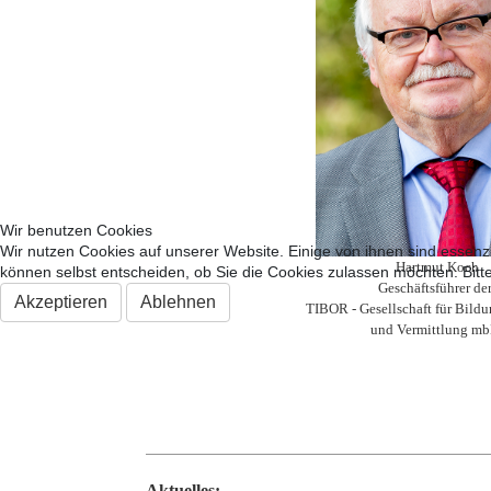
Wir benutzen Cookies
Wir nutzen Cookies auf unserer Website. Einige von ihnen sind essenzi
Hartmut Koch
können selbst entscheiden, ob Sie die Cookies zulassen möchten. Bitte
Geschäftsführer de
Akzeptieren
Ablehnen
TIBOR - Gesellschaft für Bildu
und Vermittlung m
Aktuelles: